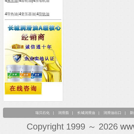
|
|
4
4
4
液压油
齿轮油
压缩机油
|
|
4
4
4
导热油
变压器油
导轨油
瑞贝石化
|
润滑脂
|
长城润滑油
|
润滑油出口
|
新
Copyright 1999 ～ 2026
ww