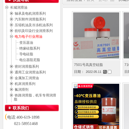
长城润滑油
轴承及电机润滑系列
汽车附件润滑脂系列
压缩机油及冷冻机油系列
纺织及印染行业润滑系列
电力电子行业用油
变压器油
绝缘硅脂系列
导电硅脂
电位器阻尼脂
7501号高真空硅脂
7
密封润滑脂系列
日期：
日
2022.05.11
通用工业润滑油系列
金属加工润滑油
机床润滑系列
氟润滑剂
铁路润滑脂，机车专用润滑
脂
联系我们
(
电话:400-619-1898
021-58951468