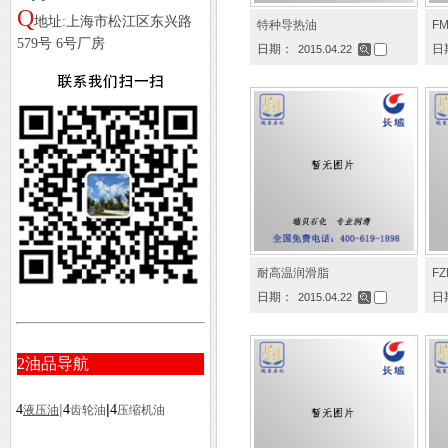
Q
地址:上海市松江区东兴路
特种导热油
F
579号 6号厂房
日期：
日
2015.04.22
耐高温润滑脂
F
日期：
日
2015.04.22
2
油品导航
|
|
4
4
4
液压油
齿轮油
压缩机油