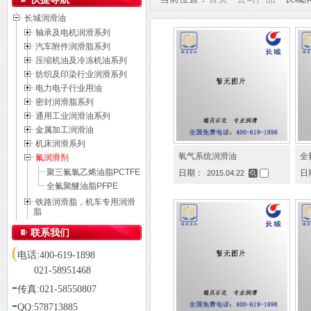
长城润滑油
轴承及电机润滑系列
汽车附件润滑脂系列
压缩机油及冷冻机油系列
纺织及印染行业润滑系列
电力电子行业用油
密封润滑脂系列
通用工业润滑油系列
金属加工润滑油
机床润滑系列
氧气系统润滑油
全
氟润滑剂
聚三氟氯乙烯油脂PCTFE
日期：
日
2015.04.22
全氟聚醚油脂PFPE
铁路润滑脂，机车专用润滑
脂
联系我们
(
电话:400-619-1898
021-58951468
-
传真:021-58550807
-
QQ:578713885