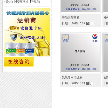
|
|
4
4
4
导热油
变压器油
导轨油
潜油泵隔离液
电
日期：
日
2015.10.19
氟氯专用清洗液
耐
日期：
日
2015.10.19