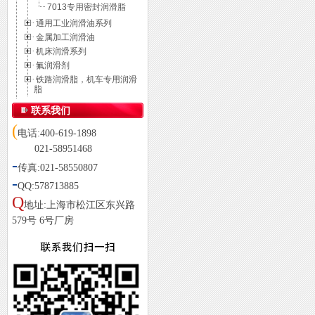
7013专用密封润滑脂
通用工业润滑油系列
金属加工润滑油
机床润滑系列
氟润滑剂
铁路润滑脂，机车专用润滑
脂
联系我们
(
电话:400-619-1898
021-58951468
-
传真:021-58550807
-
QQ:578713885
Q
地址:上海市松江区东兴路
579号 6号厂房