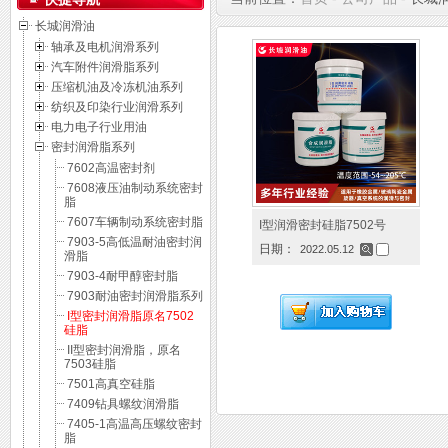
长城润滑油
轴承及电机润滑系列
汽车附件润滑脂系列
压缩机油及冷冻机油系列
纺织及印染行业润滑系列
电力电子行业用油
密封润滑脂系列
7602高温密封剂
7608液压油制动系统密封
脂
7607车辆制动系统密封脂
I型润滑密封硅脂7502号
7903-5高低温耐油密封润
日期：
2022.05.12
滑脂
7903-4耐甲醇密封脂
7903耐油密封润滑脂系列
I型密封润滑脂原名7502
硅脂
II型密封润滑脂，原名
7503硅脂
7501高真空硅脂
7409钻具螺纹润滑脂
7405-1高温高压螺纹密封
脂