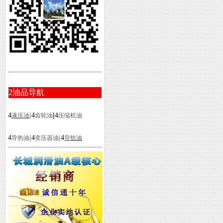
2
油品导航
|
|
4
4
4
液压油
齿轮油
压缩机油
|
|
4
4
4
导热油
变压器油
导轨油