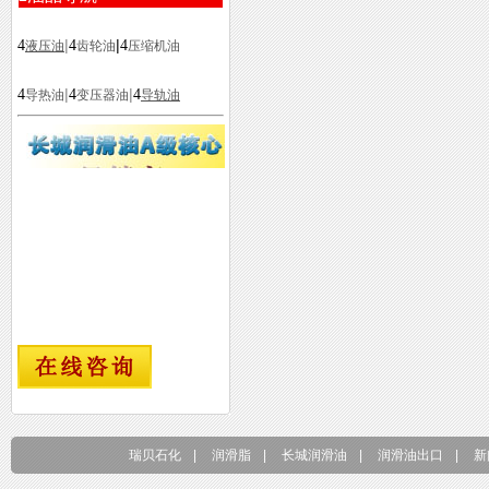
|
|
4
4
4
液压油
齿轮油
压缩机油
|
|
4
4
4
导热油
变压器油
导轨油
瑞贝石化
|
润滑脂
|
长城润滑油
|
润滑油出口
|
新