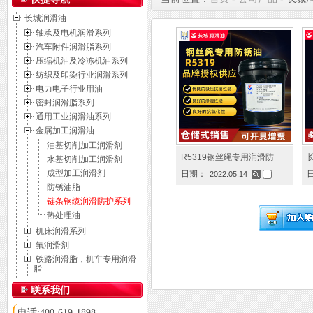
长城润滑油
轴承及电机润滑系列
汽车附件润滑脂系列
压缩机油及冷冻机油系列
纺织及印染行业润滑系列
电力电子行业用油
密封润滑脂系列
通用工业润滑油系列
金属加工润滑油
油基切削加工润滑剂
R5319钢丝绳专用润滑防
长
水基切削加工润滑剂
成型加工润滑剂
日期：
2022.05.14
防锈油脂
链条钢缆润滑防护系列
热处理油
机床润滑系列
氟润滑剂
铁路润滑脂，机车专用润滑
脂
联系我们
(
电话:400-619-1898