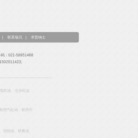
|
联系瑞贝
|
求贤纳士
号码：021-58951468
02011423;
压缩机油、冷冻机油
船用气缸油、船用中
、切削油、研磨油、