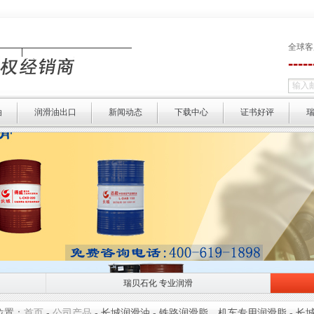
全球客
----
油
润滑油出口
新闻动态
下载中心
证书好评
瑞贝石化 专业润滑
瑞贝石化 专业润滑
选择瑞贝 
位置：
首页
-
公司产品
-
长城润滑油
-
铁路润滑脂，机车专用润滑脂
-
长