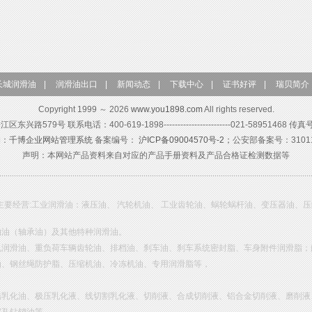
长城润滑油
|
润滑油出口
|
新闻动态
|
下载中心
|
证书好评
|
瑞贝简介
Copyright 1999 ～ 2026
www.you1898.com
All rights reserved.
579号 联系电话：400-619-1898------------------------021-58951468 传真
构：
千博企业网站管理系统
备案编号：
沪ICP备09004570号-2；
公安部备案号：310115
声明：本网站产品资料来自对应的产品手册资料及产品合格证检测数据等
主要经营:工业润滑油：液压油、 汽轮机油、 工业齿轮油、蜗轮蜗杆油、变压器油、
轴油（轴承油）及其他特种润滑油。
机润滑油、重负荷车辆齿轮油、排档油、刹车油、刹车系统密封脂、车身附件润滑脂；
油、钢丝绳防护脂、压缩机油、冷冻机油、专用润滑脂等，
锈乳化油、极压乳化液、线切割乳化液、切削液、合成切削液、铝合金切削液、磨削液