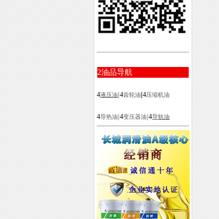
2
油品导航
|
|
4
4
4
液压油
齿轮油
压缩机油
|
|
4
4
4
导热油
变压器油
导轨油