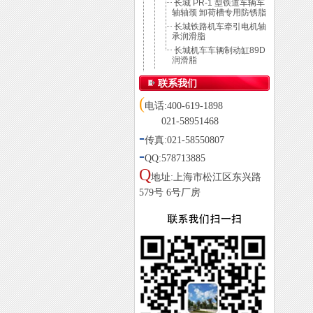
长城 PR-1 型铁道车辆车
轴轴颈 卸荷槽专用防锈脂
长城铁路机车牵引电机轴
承润滑脂
长城机车车辆制动缸89D
润滑脂
联系我们
(
电话:400-619-1898
021-58951468
-
传真:021-58550807
-
QQ:578713885
Q
地址:上海市松江区东兴路
579号 6号厂房