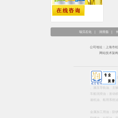
瑞贝石化
|
润滑脂
|
公司地址：上海市松江区东兴路
网站技术架
、液压导轨油、主
车船润滑油：发动
速机油、船用系统
金属加工用油：防