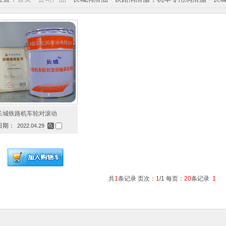
长城铁路机车轮对滚动
日期：
2022.04.29
共
1
条记录 页次：
1
/1 每页：
20
条记录
1