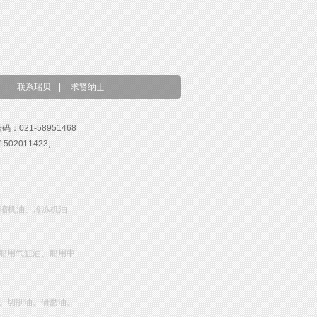
|
联系瑞贝
|
求贤纳士
号码：021-58951468
02011423;
压缩机油、冷冻机油
船用气缸油、船用中
、切削油、研磨油、