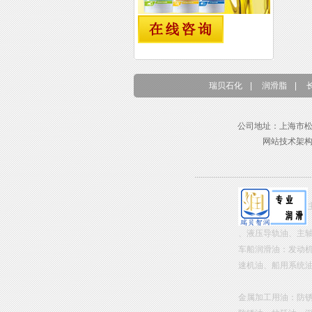
瑞贝石化
|
润滑脂
|
公司地址：上海市松江区东兴路
网站技术架
、液压导轨油、主
车船润滑油：发动
速机油、船用系统
金属加工用油：防