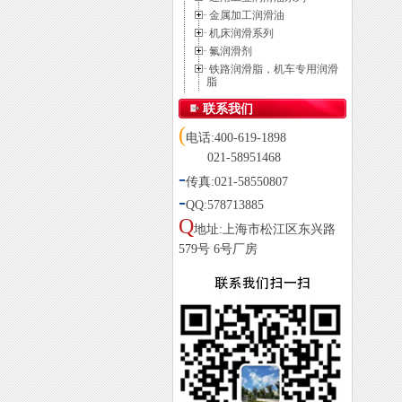
金属加工润滑油
机床润滑系列
氟润滑剂
铁路润滑脂，机车专用润滑
脂
联系我们
(
电话:400-619-1898
021-58951468
-
传真:021-58550807
-
QQ:578713885
Q
地址:上海市松江区东兴路
579号 6号厂房