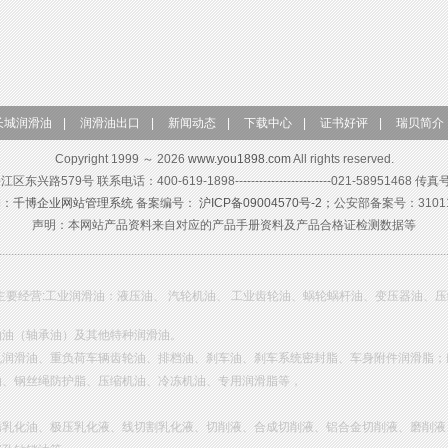
长城润滑油
|
润滑油出口
|
新闻动态
|
下载中心
|
证书好评
|
瑞贝简介
Copyright 1999 ～ 2026
www.you1898.com
All rights reserved.
579号 联系电话：400-619-1898------------------------021-58951468 传真
构：
千博企业网站管理系统
备案编号：
沪ICP备09004570号-2；
公安部备案号：310115
声明：本网站产品资料来自对应的产品手册资料及产品合格证检测数据等
主要经营:工业润滑油：液压油、 汽轮机油、 工业齿轮油、蜗轮蜗杆油、变压器油、
轴油（轴承油）及其他特种润滑油。
机润滑油、重负荷车辆齿轮油、排档油、刹车油、刹车系统密封脂、车身附件润滑脂；
油、钢丝绳防护脂、压缩机油、冷冻机油、专用润滑脂等，
锈乳化油、极压乳化液、线切割乳化液、切削液、合成切削液、铝合金切削液、磨削液