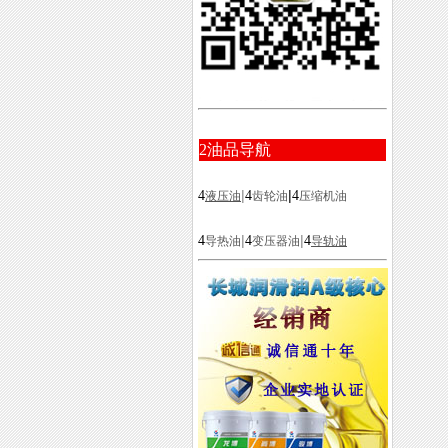
2
油品导航
|
|
4
4
4
液压油
齿轮油
压缩机油
|
|
4
4
4
导热油
变压器油
导轨油