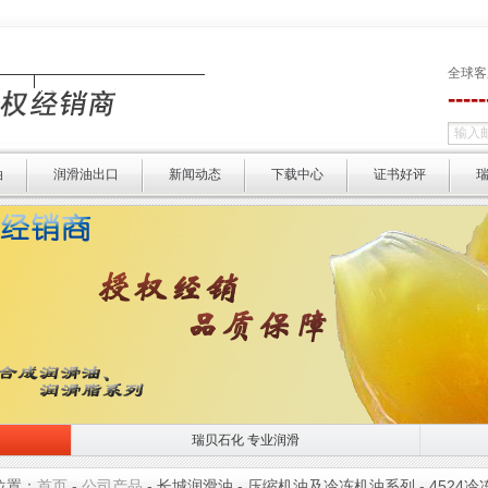
全球客
----
油
润滑油出口
新闻动态
下载中心
证书好评
瑞贝石化 专业润滑
瑞贝石化 专业润滑
选择瑞贝 
位置：
首页
-
公司产品
-
长城润滑油
-
压缩机油及冷冻机油系列
-
4524