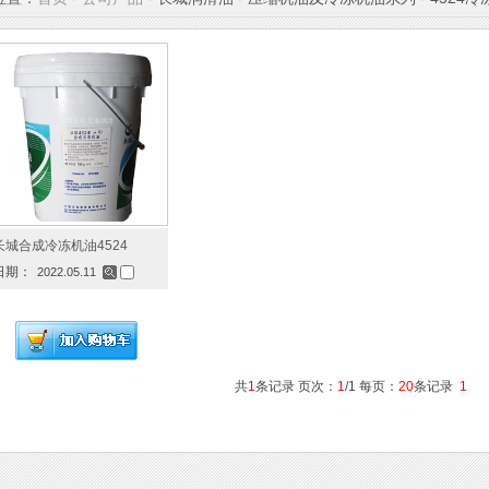
长城合成冷冻机油4524
日期：
2022.05.11
共
1
条记录 页次：
1
/1 每页：
20
条记录
1