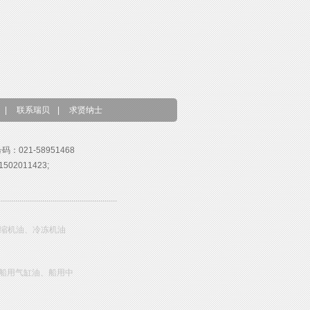
|
联系瑞贝
|
求贤纳士
号码：021-58951468
02011423;
压缩机油、冷冻机油
船用气缸油、船用中