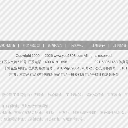
长城润滑油
|
润滑油出口
|
新闻动态
|
下载中心
|
证书好评
|
瑞贝简介
Copyright 1999 ～ 2026
www.you1898.com
All rights reserved.
579号 联系电话：400-619-1898------------------------021-58951468 传真
构：
千博企业网站管理系统
备案编号：
沪ICP备09004570号-2；
公安部备案号：310115
声明：本网站产品资料来自对应的产品手册资料及产品合格证检测数据等
主要经营:工业润滑油：液压油、 汽轮机油、 工业齿轮油、蜗轮蜗杆油、变压器油、
轴油（轴承油）及其他特种润滑油。
机润滑油、重负荷车辆齿轮油、排档油、刹车油、刹车系统密封脂、车身附件润滑脂；
油、钢丝绳防护脂、压缩机油、冷冻机油、专用润滑脂等，