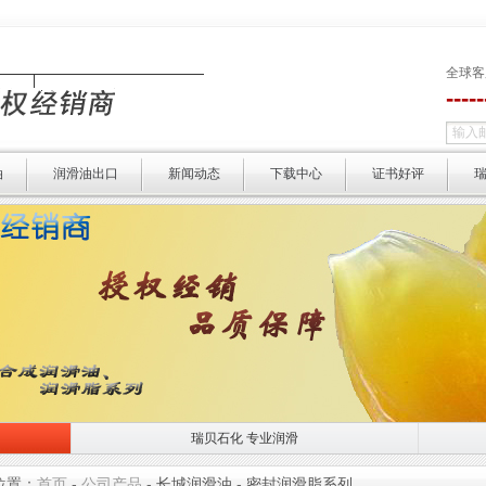
全球客
----
油
润滑油出口
新闻动态
下载中心
证书好评
瑞贝石化 专业润滑
瑞贝石化 专业润滑
选择瑞贝 
位置：
首页
-
公司产品
-
长城润滑油
-
密封润滑脂系列