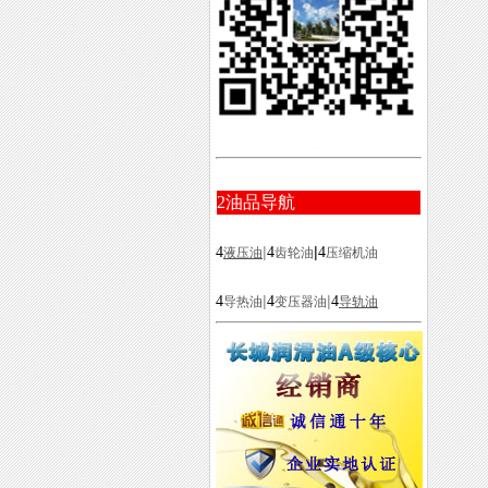
2
油品导航
|
|
4
4
4
液压油
齿轮油
压缩机油
|
|
4
4
4
导热油
变压器油
导轨油