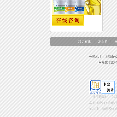
瑞贝石化
|
润滑脂
|
公司地址：上海市松江区东兴路
网站技术架
、液压导轨油、主
车船润滑油：发动
速机油、船用系统