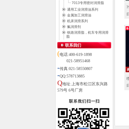
7013专用密封润滑脂
通用工业润滑油系列
金属加工润滑油
机床润滑系列
氟润滑剂
铁路润滑脂，机车专用润滑
脂
联系我们
(
电话:400-619-1898
021-58951468
-
传真:021-58550807
-
QQ:578713885
Q
地址:上海市松江区东兴路
579号 6号厂房