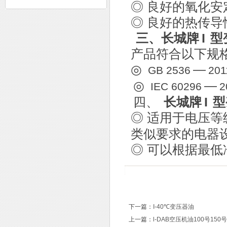
◎ 良好的氧化
◎ 良好的热传
三、长城牌
I
型
产品符合以下规
◎
—
GB 2536
201
◎
—
IEC 60296
2
四、
长城牌
I
型
◎ 适用于电压
类似要求的电器
◎ 可以根据最
下一篇：
I-40℃变压器油
上一篇：
l-DAB空压机油100号150