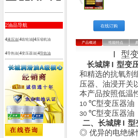
2
油品导航
在线订购
|
|
4
4
4
液压油
齿轮油
压缩机油
产品概述
性能特点
I
型
|
|
4
4
4
导热油
变压器油
导轨油
长城牌
I
型变
和精选的抗氧剂
压器、油浸开关
本产品按照低温
℃型变压器油
10
℃型变压器油
30
二、长城牌
I
型
◎ 优异的电绝