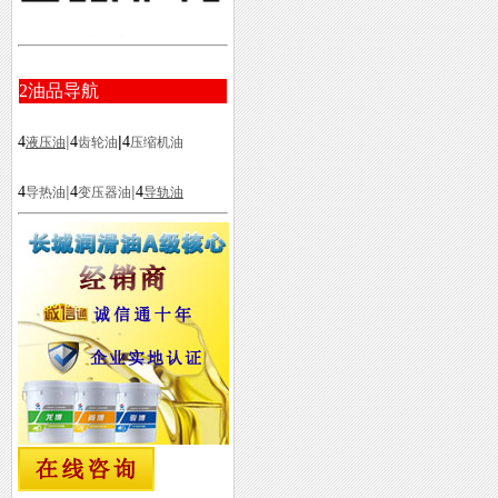
2
油品导航
|
|
4
4
4
液压油
齿轮油
压缩机油
|
|
4
4
4
导热油
变压器油
导轨油