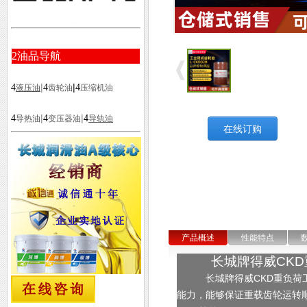
2
油品导航
|
|
4
4
4
液压油
齿轮油
压缩机油
|
|
4
4
4
导热油
变压器油
导轨油
在线订购
产品概述
性能特点
长城牌得威CKD
长城牌得威CKD重负荷工
能力，能够保证重载齿轮运转顺畅。