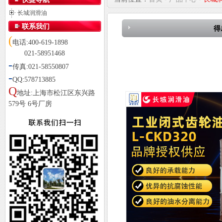
长城润滑油
联系我们
得
(
电话:400-619-1898
021-58951468
-
传真:021-58550807
-
QQ:578713885
Q
地址:上海市松江区东兴路
579号 6号厂房