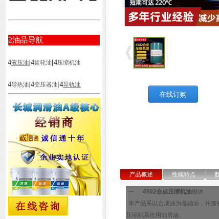
2
油品导航
|
|
4
4
4
液压油
齿轮油
压缩机油
|
|
4
4
4
导热油
变压器油
导轨油
在线订购
产品概述
性能特点
一、
4502合成压缩机油
概述
本产品系以合成油为基础油，并加
压缩机系统用润滑油。