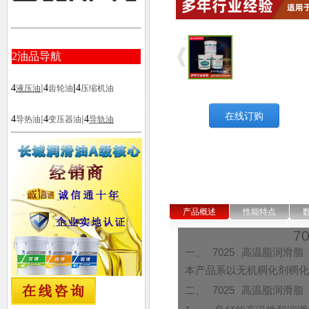
2
油品导航
|
|
4
4
4
液压油
齿轮油
压缩机油
在线订购
|
|
4
4
4
导热油
变压器油
导轨油
产品概述
性能特点
7
一、
7025
高温脂润滑脂
本产品系以无机稠化剂稠化
二、
7025
高温脂润滑脂