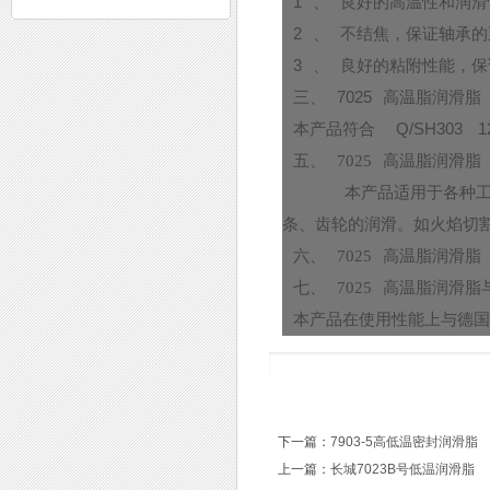
1
、
良好的高温性和润滑
2
、
不结焦，保证轴承的
3
、
良好的粘附性能，保
三、
7025
高温脂润滑脂
本产品符合
Q/SH303 1
五、
7025
高温脂润滑脂
本产品适用于各种
条、齿轮的润滑。如火焰切
六、
7025
高温脂润滑脂
七、
7025
高温脂润滑脂
本产品在使用性能上与德
下一篇：
7903-5高低温密封润滑脂
上一篇：
长城7023B号低温润滑脂