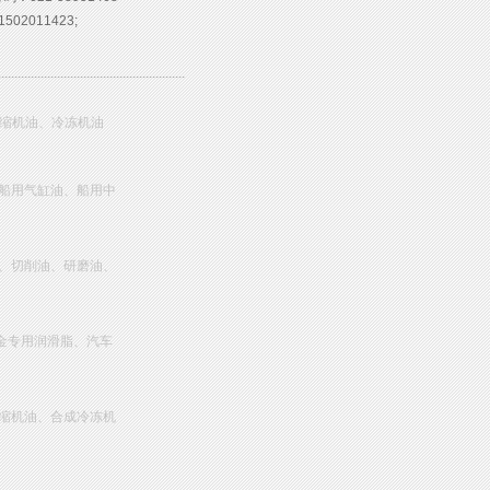
02011423;
压缩机油、冷冻机油
船用气缸油、船用中
、切削油、研磨油、
金专用润滑脂、汽车
缩机油、合成冷冻机