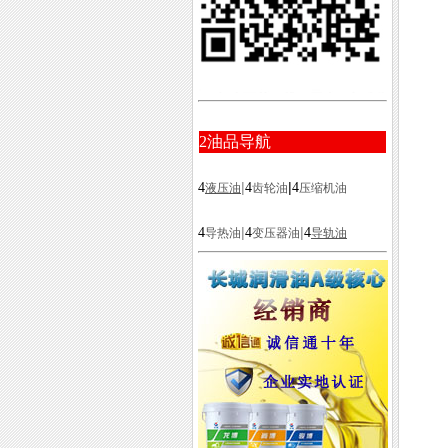
2
油品导航
|
|
4
4
4
液压油
齿轮油
压缩机油
|
|
4
4
4
导热油
变压器油
导轨油