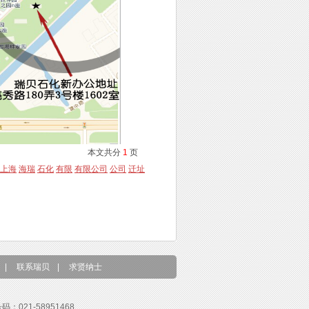
本文共分
1
页
上海
海瑞
石化
有限
有限公司
公司
迁址
|
联系瑞贝
|
求贤纳士
号码：021-58951468