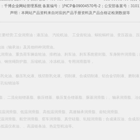
构：
千博企业网站管理系统
备案编号：
沪ICP备09004570号-2；
公安部备案号：310115
声明：本网站产品资料来自对应的产品手册资料及产品合格证检测数据等
主要经营:工业润滑油：液压油、 汽轮机油、 工业齿轮油、蜗轮蜗杆油、变压器油、
轴油（轴承油）及其他特种润滑油。
机润滑油、重负荷车辆齿轮油、排档油、刹车油、刹车系统密封脂、车身附件润滑脂；
油、钢丝绳防护脂、压缩机油、冷冻机油、专用润滑脂等，
锈乳化油、极压乳化液、线切割乳化液、切削液、合成切削液、铝合金切削液、磨削液
深孔钻销油等
基脂 、二流化钼锂基脂、极压锂基、极压复合锂基脂、脲基润滑脂；、轴承润滑脂、冶
高温润滑脂、低温润滑脂、高低温润滑脂、高速轴承润滑脂、齿轮润滑脂、
宽温润滑脂、航空润滑脂、窑车润滑脂、真空硅脂、轧辊润滑脂；合成液压油、合成压
高低温仪表油、、高温链条油、热定型机油等。