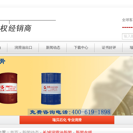
全球客
----
油
润滑油出口
新闻动态
下载中心
证书好评
瑞贝石化 专业润滑
瑞贝石化 专业润滑
选择瑞贝 
位置：
首页
-
新闻动态
-
长城润滑油新闻
-
新闻在线