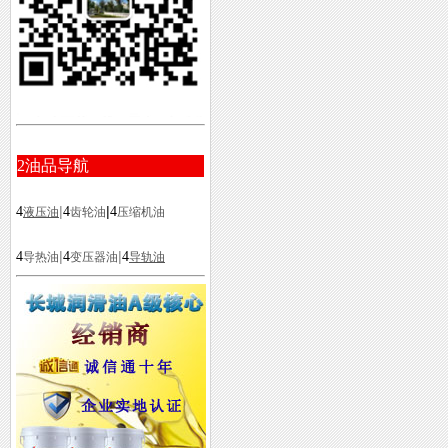
2
油品导航
|
|
4
4
4
液压油
齿轮油
压缩机油
|
|
4
4
4
导热油
变压器油
导轨油