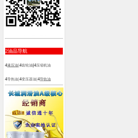
2
油品导航
|
|
4
4
4
液压油
齿轮油
压缩机油
|
|
4
4
4
导热油
变压器油
导轨油