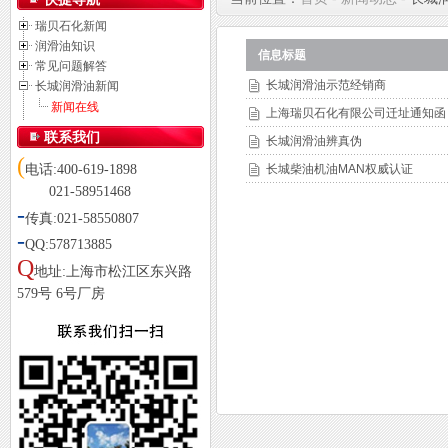
瑞贝石化新闻
润滑油知识
信息标题
常见问题解答
长城润滑油示范经销商
长城润滑油新闻
新闻在线
上海瑞贝石化有限公司迁址通知函
联系我们
长城润滑油辨真伪
(
电话:400-619-1898
长城柴油机油MAN权威认证
021-58951468
-
传真:021-58550807
-
QQ:578713885
Q
地址:上海市松江区东兴路
579号 6号厂房