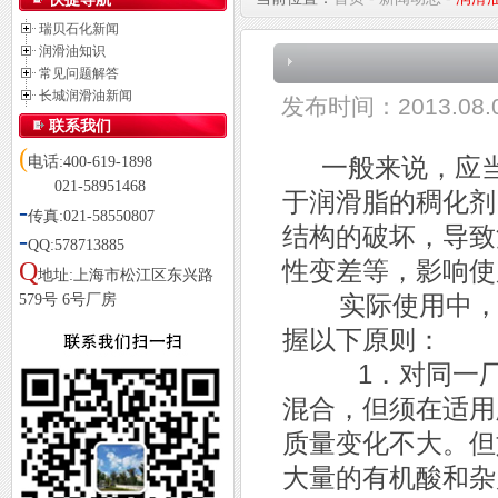
瑞贝石化新闻
润滑油知识
常见问题解答
长城润滑油新闻
发布时间：
2013.08
联系我们
(
一般来说，应当
电话:400-619-1898
021-58951468
于润滑脂的稠化剂
-
传真:021-58550807
结构的破坏，导致
-
QQ:578713885
性变差等，影响使
Q
地址:上海市松江区东兴路
实际使用中，有
579号 6号厂房
握以下原则：
1．对同一厂家
混合，但须在适用
质量变化不大。但
大量的有机酸和杂