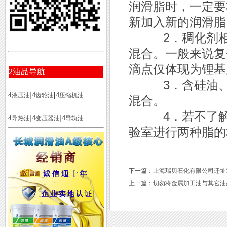
润滑脂时，一定要
新加入新的润滑脂
2．稠化剂相同
混合。一般来说复
滴点仅体现为锂基
2
油品导航
3．含硅油、氟
|
|
4
4
4
液压油
齿轮油
压缩机油
混合。
4．若不了解两
|
|
4
4
4
导热油
变压器油
导轨油
验室进行两种脂的
下一篇：
上海瑞贝石化有限公司迁址
上一篇：
切勿将金属加工油与其它油