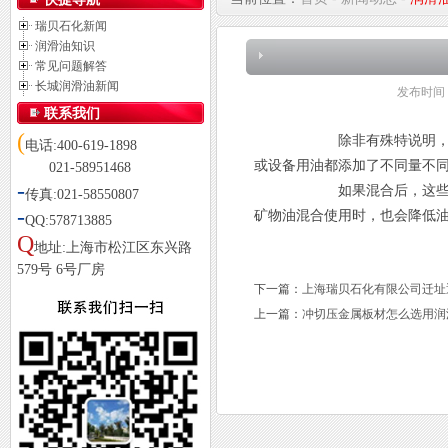
瑞贝石化新闻
润滑油知识
常见问题解答
长城润滑油新闻
发布时间
联系我们
(
除非有殊特说明，一般情况
电话:400-619-1898
或设备用油都添加了不同量不
021-58951468
-
如果混合后，这些添加剂互
传真:021-58550807
-
矿物油混合使用时，也会降低
QQ:578713885
Q
地址:上海市松江区东兴路
579号 6号厂房
下一篇：
上海瑞贝石化有限公司迁址
上一篇：
冲切压金属板材怎么选用润