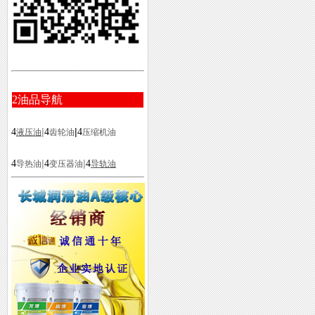
2
油品导航
|
|
4
4
4
液压油
齿轮油
压缩机油
|
|
4
4
4
导热油
变压器油
导轨油