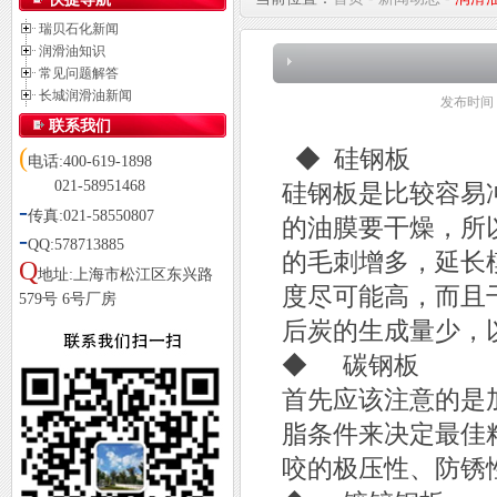
瑞贝石化新闻
润滑油知识
常见问题解答
长城润滑油新闻
发布时间
联系我们
(
◆ 硅钢板
电话:400-619-1898
021-58951468
硅钢板是比较容易
-
传真:021-58550807
的油膜要干燥，所
-
QQ:578713885
的毛刺增多，延长
Q
地址:上海市松江区东兴路
度尽可能高，而且
579号 6号厂房
后炭的生成量少，
◆ 碳钢板
首先应该注意的是
脂条件来决定最佳
咬的极压性、防锈