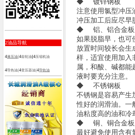
◆ 镀锌钢板
注意使用氯型冲压
冲压加工后应尽早
◆ 铝、铝合金板
如果脱脂早，也可
2
油品导航
放置时间较长会生
样，适宜使用加入
|
|
4
4
4
液压油
齿轮油
压缩机油
属，和酸、碱都能
|
|
4
4
4
导热油
变压器油
导轨油
液时要充分注意。
◆ 不锈钢板
不锈钢是容易产生
性好的润滑油。一
油粘度高的油和冷
◆ 铜、铜合金板
最好避免使用含有