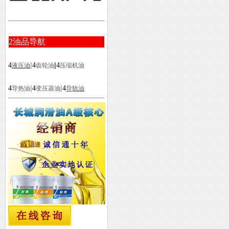
2
油品导航
|
|
4
4
4
液压油
齿轮油
压缩机油
|
|
4
4
4
导热油
变压器油
导轨油