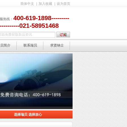
简体中文
|
加入收藏
|
设为首页
400-619-1898---------
服热线：
-----------021-58951468
瑞贝简介
联系瑞贝
求贤纳士
选择瑞贝 选择放心
选择放心