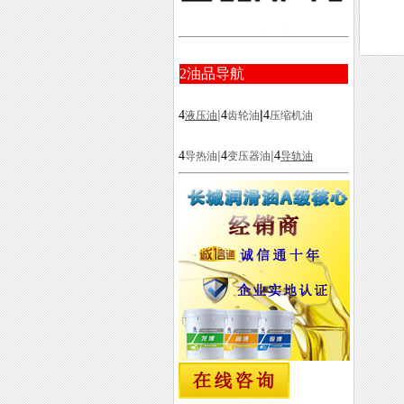
2
油品导航
|
|
4
4
4
液压油
齿轮油
压缩机油
|
|
4
4
4
导热油
变压器油
导轨油