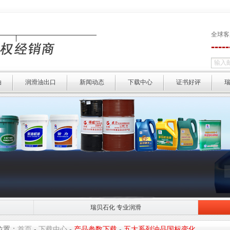
全球客
----
油
润滑油出口
新闻动态
下载中心
证书好评
瑞贝石化 专业润滑
瑞贝石化 专业润滑
选择瑞贝 
位置：
首页
-
下载中心
-
产品参数下载
-
五大系列油品国标变化