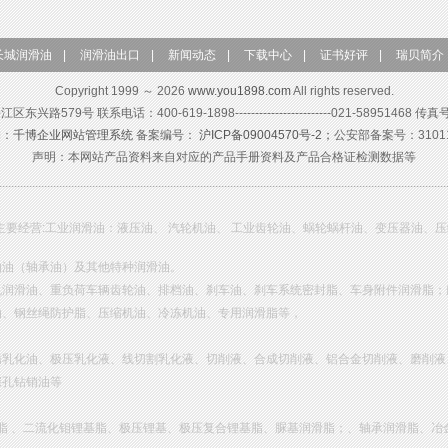
长城润滑油
|
润滑油出口
|
新闻动态
|
下载中心
|
证书好评
|
瑞贝简介
Copyright 1999 ～ 2026
www.you1898.com
All rights reserved.
579号 联系电话：400-619-1898------------------------021-58951468 传真
构：
千博企业网站管理系统
备案编号：
沪ICP备09004570号-2；
公安部备案号：310115
声明：本网站产品资料来自对应的产品手册资料及产品合格证检测数据等
主要经营:工业润滑油：液压油、 汽轮机油、 工业齿轮油、蜗轮蜗杆油、变压器油、
轴油（轴承油）及其他特种润滑油。
机润滑油、重负荷车辆齿轮油、排档油、刹车油、刹车系统密封脂、车身附件润滑脂；
油、钢丝绳防护脂、压缩机油、冷冻机油、专用润滑脂等，
锈乳化油、极压乳化液、线切割乳化液、切削液、合成切削液、铝合金切削液、磨削液
深孔钻销油等
基脂 、二流化钼锂基脂、极压锂基、极压复合锂基脂、脲基润滑脂；、轴承润滑脂、冶