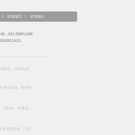
|
联系瑞贝
|
求贤纳士
号码：021-58951468
02011423;
压缩机油、冷冻机油
船用气缸油、船用中
、切削油、研磨油、
金专用润滑脂、汽车