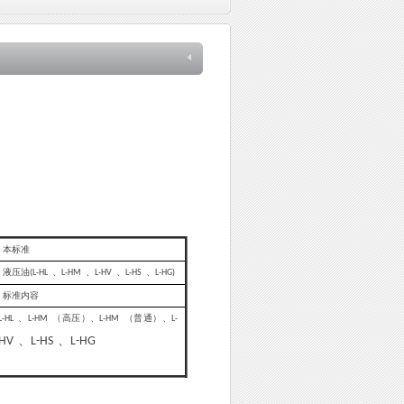
本标准
液压油
、
、
、
、
(L-HL
L-HM
L-HV
L-HS
L-HG)
标准内容
、
（高压）、
（普通）、
L-HL
L-HM
L-HM
L-
、
、
HV
L-HS
L-HG