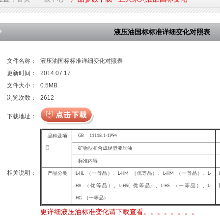
液压油国标标准详细变化对照表
文件名称：
液压油国标标准详细变化对照表
更新时间：
2014.07.17
文件大小：
0.5MB
浏览次数：
2612
下载地址：
品种及项
GB 11118.1-1994
目
矿物型和合成烃型液压油
标准内容
相关说明：
产品分类
（一等品）、
（优等品）、
（一等品）、
L-HL
L-HM
L-HM
L-
（优等品）、
优等品
、
（一等品）、
HV
L-HS(
)
L-HS
L-
（一等品）
HG
更详细液压油标准变化请下载查看。。。。。。。。