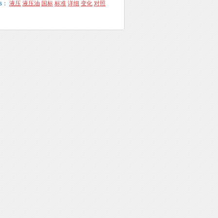
gs：
液压
液压油
国标
标准
详细
变化
对照