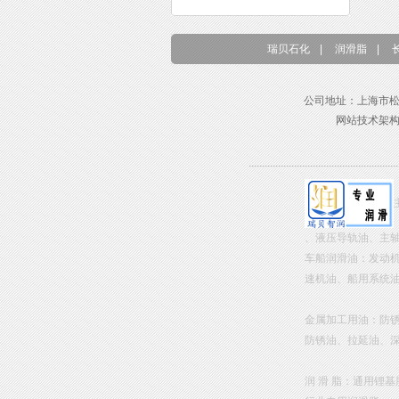
瑞贝石化
|
润滑脂
|
公司地址：上海市松江区东兴路
网站技术架
、液压导轨油、主
车船润滑油：发动
速机油、船用系统
金属加工用油：防
防锈油、拉延油、
润 滑 脂：通用锂