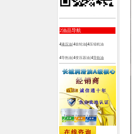
2
油品导航
|
|
4
4
4
液压油
齿轮油
压缩机油
|
|
4
4
4
导热油
变压器油
导轨油