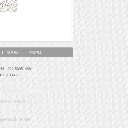
|
联系瑞贝
|
求贤纳士
号码：021-58951468
02011423;
压缩机油、冷冻机油
船用气缸油、船用中