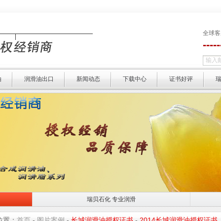
全球客
----
油
润滑油出口
新闻动态
下载中心
证书好评
瑞贝石化 专业润滑
瑞贝石化 专业润滑
选择瑞贝 
位置：
首页
-
图片案例
-
长城润滑油授权证书
-
2014长城润滑油授权证书